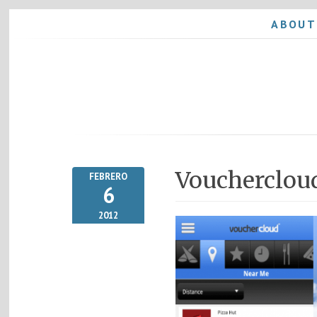
ABOUT
Voucherclou
FEBRERO
6
2012